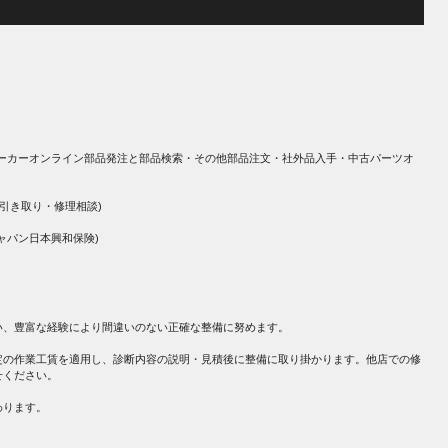
ーカーオンライン部品発注と部品検索・その他部品注文・社外品入手・中古パーツオ
引き取り・修理相談)
ャパン日本興和保険)
い、豊富な経験により間違いのない正確な整備に努めます。
定の作業工賃を適用し、診断内容の説明・見積後に整備に取り掛かります。他店での修
せください。
わります。