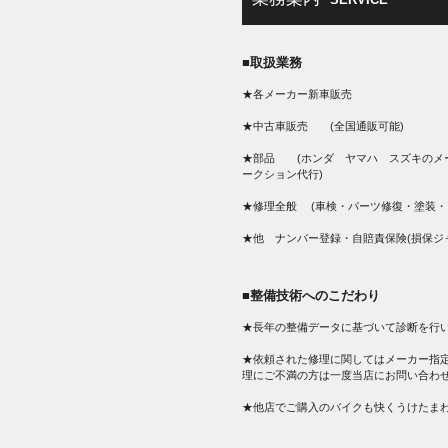
■取扱業務
★各メーカー新車販売
★中古車販売 (全国通販可能)
★部品 (ホンダ ヤマハ スズキのメ
ークション代行)
★修理全般 (車検・パーツ修復・塗装・
★他 ナンバー登録・自賠責保険(損保ジ
■整備技術へのこだわり
★長年の整備データに基づいて診断を行
★依頼された修理に関してはメーカー指
理にご不満の方は一度当店にお問い合わ
★他店でご購入のバイクも快くうけたま