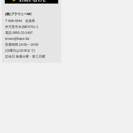
(株)ブラウニーMC
〒848-0044 佐賀県
伊万里市木須町4701-1
電話.0955-23-2497
brown@fujise.biz
営業時間.10:00～19:00
(日曜日は18:00まで)
定休日.毎週火曜・第三日曜