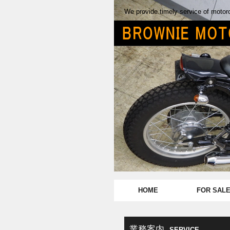
We provide timely service of motor
HOME
FOR SAL
業務案内
SERVICE